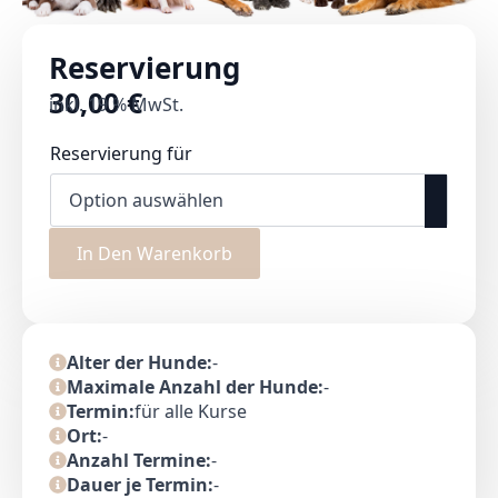
Reservierung
30,00
€
inkl. 19 % MwSt.
Reservierung für
In Den Warenkorb
Alter der Hunde:
-
Maximale Anzahl der Hunde:
-
Termin:
für alle Kurse
Ort:
-
Anzahl Termine:
-
Dauer je Termin:
-